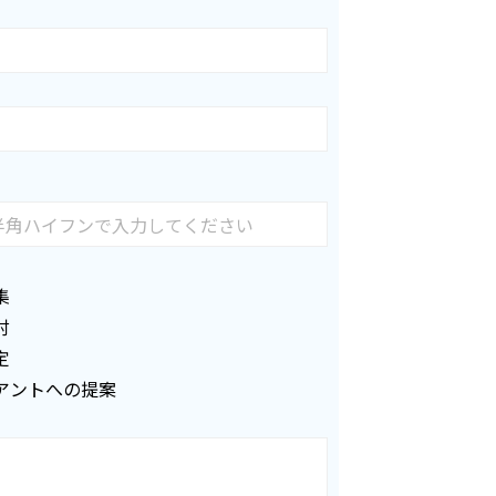
集
討
定
アントへの提案