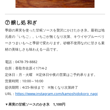
⑦ 醸し処 和ぎ
季節の果実を使った甘糀ソースを贅沢にかけたかき氷。最初は地
元産の「いちご」。いちごが無くなり次第、キウイやブルーベリ
ーさつまいもへと季節で変わります。砂糖不使用なのに甘さも素
材の美味しさも味わえる一品です。
電話：0478-79-8882
住所：香取市佐原イ1714-2
定休日：月・火曜 ※
定休日や夜の営業はご予約承ります。
営業時間：10:00～16:00
提供期間：4/25-秋頃まで ※無くなり次第終了
URL：
https://www.instagram.com/kamoshidokoro_nagi
▼
果実の甘糀ソースの
かき氷 1,100円