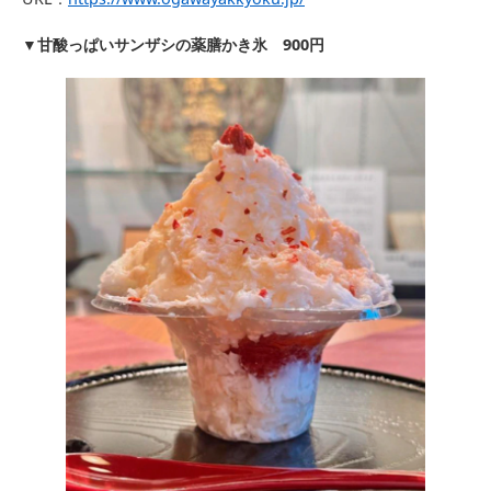
甘酸っぱいサンザシの
薬膳かき氷 900円
▼