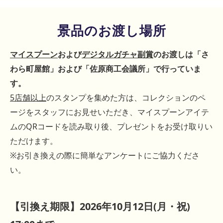
景品のお渡し場所
マイスプーン
お
よび
デジタルガチャ副賞
のお渡しは
「さ
わら町屋館」および「佐原商工会議所」
で
行
っていま
す。
5
店舗以上
のスタンプを集めた方は、コレクションのペ
ージをスタッフにお見せいただき、マイスプーンアイテ
ムのQRコ
ードを読み取り後、プレゼントをお受け取りい
ただけます。
※お引き換
え
の際に簡単なアンケートにご協力くださ
い
。
【引換え期限】2026年10月12日(月・祝)