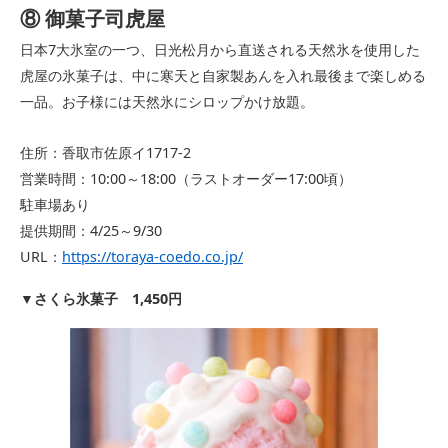
⑧ 御菓子司虎屋
日本7大氷室の一つ、日光松月から直送される天然氷を使用した
虎屋の氷菓子は、中に寒天と自家製あんを入れ最後まで楽しめる
一品。お子様には天然氷にシロップかけ放題。
住所：香取市佐原イ1717-2
営業時間：10:00～18:00（ラストオーダー17:00頃）
駐車場あり
提供期間：4/25～9/30
URL：
https://toraya-coedo.co.jp/
さくら氷菓子 1,450円
▼