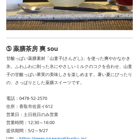
➄ 薬膳茶房 爽 sou
甘酸っぱい薬膳素材「山査子(さんざし)」を使った爽やかなかき
氷。ふわふわに削った氷にやさしいミルクのコクを合わせ、山査
子の甘酸っぱい果実の美味しさを楽しめます。暑い夏にぴったり
の、さっぱりとした薬膳スイーツです。
電話：0478-52-2570
住所：香取市佐原イ612
営業日：土日祝日のみ営業
営業時間：12:30～16:00
提供期間：5/2～9/27
URL：
https://www.ogawayakkyoku.jp/