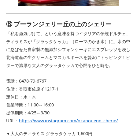
⑥
ブーランジェリー丘の上のシェリー
「私を勇気づけて」という意味を持つイタリアの伝統ドルチェ、
ティラミスが「グラッタケッカ」（ローマのかき氷）に。氷の中
に忍ばせた自家製の無添加シフォンケーキにエスプレッソを浸し
北海道産の生クリームとマスカルポーネを贅沢にトッピング！ビ
ターで濃厚な大人のグラッタケッカで心踊るひと時を。
電話：0478-79-6767
住所：香取市佐原イ1217-1
定休日：水・木
営業時間：11:00～16:00
提供期間：4/25～9/30
URL：
https://www.instagram.com/okanoueno_cherie/
▼大人のティラミス グラッタケッカ 1,600円