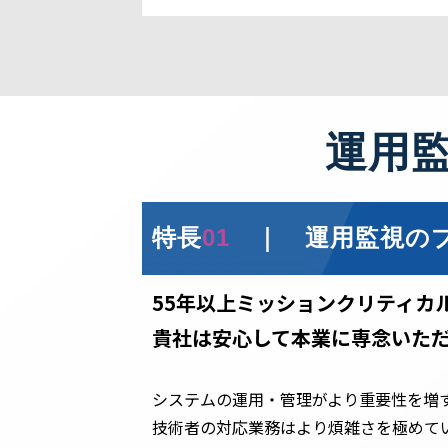
運用
特長
01
｜ 運用監視のプ
55年以上ミッションクリティカ
貴社は安心して本業に専念いた
システムの運用・管理がより重要性を増
技術者の対応業務はより煩雑さを極めて