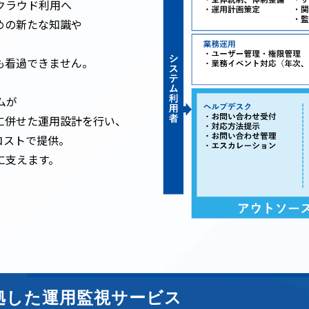
クラウド利用へ
めの新たな知識や
、
も看過できません。
ムが
に併せた運用設計を行い、
コストで提供。
に支えます。
準拠した運用監視サービス