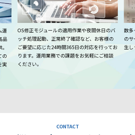
OS修正モジュールの適用作業や夜間休日のバ
数多
ム運
ッチ処理起動、正常終了確認など、お客様の
のサ
高品
ご要望に応じた24時間365日の対応を行ってお
生し
供。
ります。運用業務での課題をお気軽にご相談
ての
ください。
を実
CONTACT