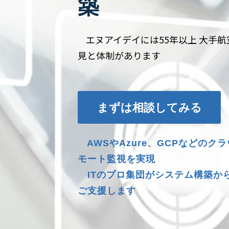
築
エヌアイデイには55年以上 大手
見と体制があります
まずは相談してみる
AWSやAzure、GCPなどのク
モート監視を実現
ITのプロ集団がシステム構築か
ご支援します