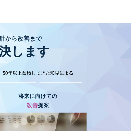
計から改善まで
解決します
50年以上蓄積してきた知見による
将来に向けての
改善
提案