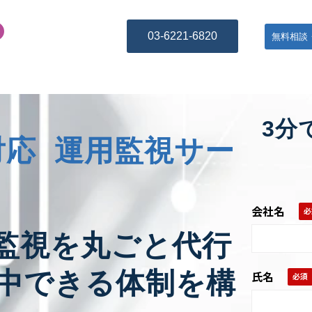
03-6221-6820
無料相談
3分
日対応 運用監視サー
会社名
監視を丸ごと代行
中できる体制を構
氏名