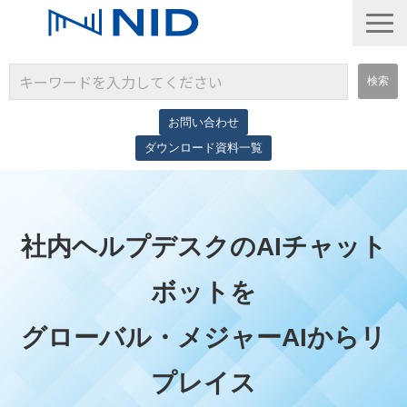
お問い合わせ
ダウンロード資料一覧
サービス一覧
導入事例
社内ヘルプデスクのAIチャット
コラム
ボットを
グローバル・メジャーAIからリ
プレイス