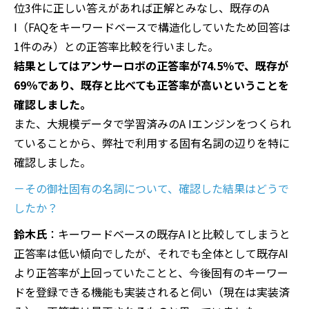
位3件に正しい答えがあれば正解とみなし、既存のA
I（FAQをキーワードベースで構造化していたため回答は
1件のみ）との正答率比較を行いました。
結果としてはアンサーロボの正答率が74.5％で、既存が
69％であり、既存と比べても正答率が高いということを
確認しました。
また、大規模データで学習済みのA Iエンジンをつくられ
ていることから、弊社で利用する固有名詞の辺りを特に
確認しました。
－その御社固有の名詞について、確認した結果はどうで
したか？
鈴木氏
：キーワードベースの既存A Iと比較してしまうと
正答率は低い傾向でしたが、それでも全体として既存AI
より正答率が上回っていたことと、今後固有のキーワー
ドを登録できる機能も実装されると伺い（現在は実装済