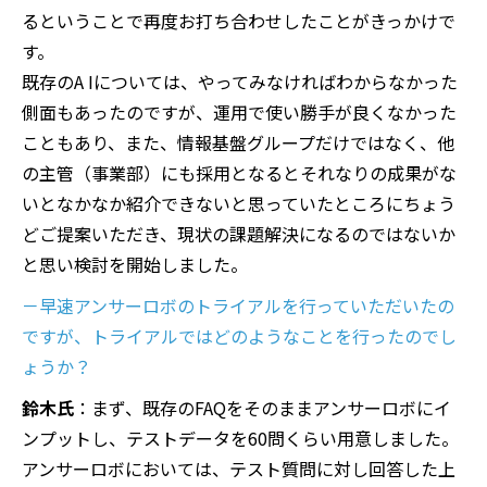
るということで再度お打ち合わせし
たことがきっかけで
す。
既存のA Iについては、やってみなければわから
なかった
側面もあったのですが、運用で使い勝手が良くなかった
ことも
あり、また、情報基盤グループだけではなく、他
の主管（事業部）にも
採用となるとそれなりの成果がな
いとなかなか紹介できないと思ってい
たところにちょう
どご提案いただき、現状の課題解決になるのではない
か
と思い検討を開始しました。
－早速アンサーロボのトライアルを行っていただいたの
ですが、トライアルではどのようなことを行ったのでし
ょうか？
鈴木氏
：まず、既存のFAQをそのままアンサーロボにイ
ンプットし、テストデータを60問くらい用意しました。
アンサーロボにおいては、テスト質問に対し回答した上