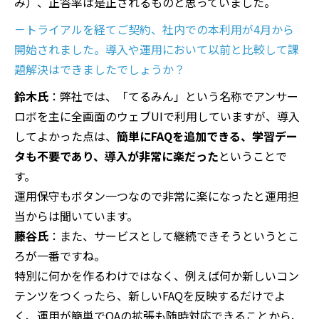
み）、正答率は是正されるものと思っていました。
－トライアルを経てご契約、社内での本利用が4月から
開始されました。導入や運用において以前と比較して課
題解決はできましたでしょうか？
鈴木氏
：弊社では、「てるみん」という名称でアンサー
ロボを主に全画面のウェブUIで利用していますが、導入
してよかった点は、
簡単にFAQを追加できる、学習デー
タも不要であり、導入が非常に楽だった
ということで
す。
運用保守もボタン一つなので非常に楽になったと運用担
当からは聞いています。
藤谷氏
：また、サービスとして継続できそうというとこ
ろが一番ですね。
特別に何かを作るわけではなく、例えば何か新しいコン
テンツをつくったら、新しいFAQを反映するだけでよ
く、運用が簡単でQAの拡張も随時対応できることから、