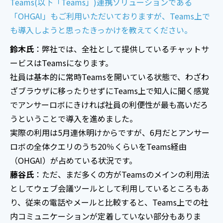
Teams(以下「Teams」)連携ソリューションである
「OHGAI」もご利用いただいておりますが、Teams上で
も導入しようと思ったきっかけを教えてください。
鈴木氏
：弊社では、全社として提供しているチャットサ
ービスはTeamsになります。
社員は基本的に常時Teamsを開いている状態で、わざわ
ざブラウザに移ったりせずにTeams上で知人に聞く感覚
でアンサーロボにきければ社員の利便性が最も高いだろ
うということで導入を進めました。
実際の利用は5月連休明けからですが、6月だとアンサー
ロボの全体クエリのうち20％くらいをTeams経由
（OHGAI）が占めている状況です。
藤谷氏
：ただ、まだ多くの方がTeamsのメインの利用法
としてウェブ会議ツールとして利用しているところもあ
り、従来の電話やメールと比較すると、Teams上での社
内コミュニケーションが定着していない部分もありま