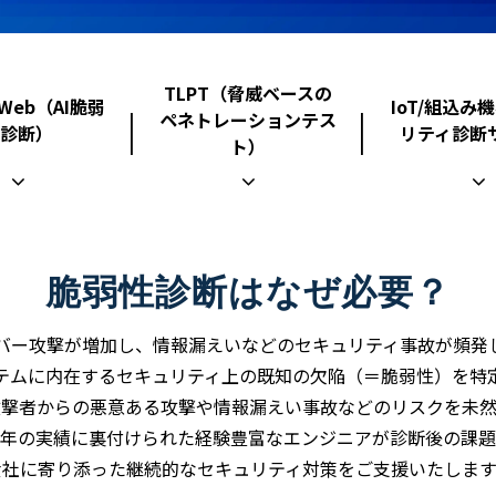
TLPT（脅威ベースの
iWeb（AI脆弱
IoT/組込み
ペネトレーションテス
診断）
リティ診断
ト）
脆弱性診断はなぜ必要？
バー攻撃が増加し、情報漏えいなどのセキュリティ事故が頻発
テムに内在するセキュリティ上の既知の欠陥（＝脆弱性）を特
攻撃者からの悪意ある攻撃や情報漏えい事故などのリスクを未然
年の実績に裏付けられた経験豊富なエンジニアが診断後の課題
貴社に寄り添った継続的なセキュリティ対策をご支援いたします