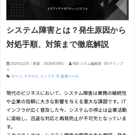
システム障害とは？発生原因から
対処手順、対策まで徹底解説
2025/11/25
（更新：
2026/07/06
）
NID コラム編集部
ITインフ
ラ
サーバ
クラウド
インフラ
IT
監視ツール
現代のビジネスにおいて、システム障害は業務の継続性
や企業の信頼に大きな影響を与える重大な課題です。IT
インフラが広く普及した今、システムの停止は企業活動
に直結し、迅速な対応と再発防止が不可欠となっていま
す。