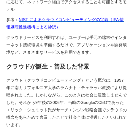
に応じて、ネットワーク経由でアクセスすることを可能とするモ
デル」
参考：
NIST によるクラウドコンピューティングの定義（IPA 情
報処理推進機構による抄訳）
クラウドサービスを利用すれば、ユーザーは手元の端末やインタ
ーネット接続環境を準備するだけで、アプリケーションや開発環
境など、さまざまなサービスを利用できます。
クラウドが誕生・普及した背景
クラウド（クラウドコンピューティング）という概念は、1997
年に南カリフォルニア大学のラムナト・チェラッパ教授により提
唱されました。しかしながら、このときは社会に浸透しませんで
した。それから9年後の2006年、当時のGoogleのCEOであった
エリック・シュミット氏がサーチエンジン戦略会議でクラウドの
概念をあらためて言及したことで社会全体に浸透したといわれて
います。