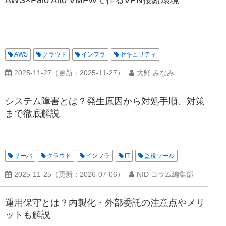
AWS×Palo Alto VMFWで作るVPN接続環境
AWS
クラウド
インフラ
セキュリティ
2025-11-27
（更新：
2025-11-27
）
大野 みなみ
システム障害とは？発生原因から対処手順、対策
まで徹底解説
サーバ
クラウド
インフラ
IT
監視ツール
2025-11-25
（更新：
2026-07-06
）
NID コラム編集部
運用保守とは？内製化・外部委託の注意点やメリ
ットも解説