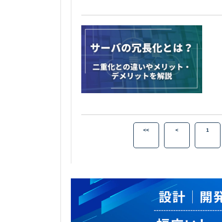
<<
<
1